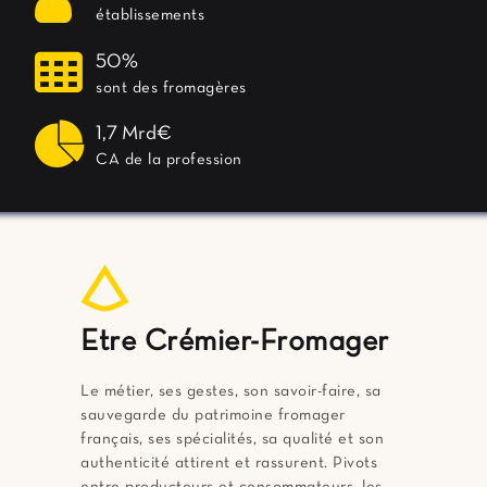
établissements
50%
sont des fromagères
1,7 Mrd€
CA de la profession
Etre Crémier-Fromager
Le métier, ses gestes, son savoir-faire, sa
sauvegarde du patrimoine fromager
français, ses spécialités, sa qualité et son
authenticité attirent et rassurent. Pivots
entre producteurs et consommateurs, les