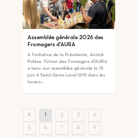
Assemblée générale 2026 des
Fromagers d’AURA
A l'initiative de la Présidente, Annick
Polèse, l'Union des Fromagers d'AURA
a tenu son assemblée générale le 15
juin à Saint-Genis-Laval (69) dans les
locaux...
1
2
3
4
5
6
7
8
9