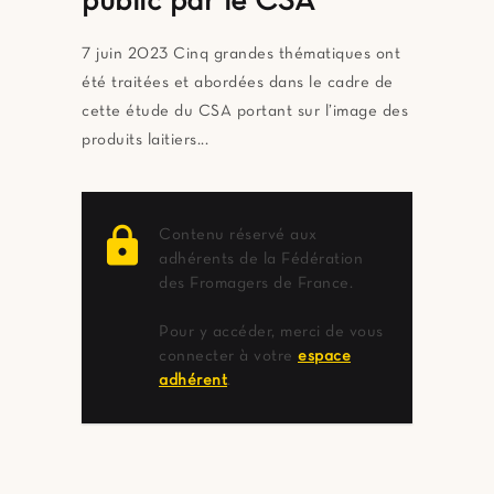
public par le CSA
7 juin 2023 Cinq grandes thématiques ont
été traitées et abordées dans le cadre de
cette étude du CSA portant sur l’image des
produits laitiers...
lock
Contenu réservé aux
adhérents de la Fédération
des Fromagers de France.
Pour y accéder, merci de vous
connecter à votre
espace
adhérent
.