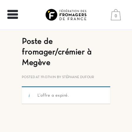
0
Poste de
fromager/crémier à
Megève
POSTED AT 19:07H
IN
BY
STÉPHANE DUFOUR
L’offre a expiré.