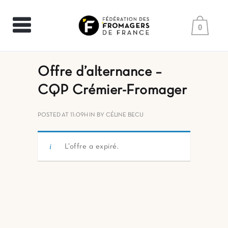
0
Offre d’alternance –
CQP Crémier-Fromager
POSTED AT 11:09H
IN
BY
CÉLINE BECU
L’offre a expiré.