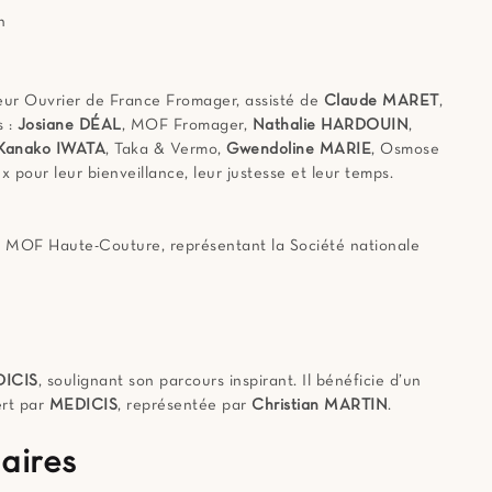
n
leur Ouvrier de France Fromager, assisté de
Claude MARET
,
s :
Josiane DÉAL
, MOF Fromager,
Nathalie HARDOUIN
,
Kanako IWATA
, Taka & Vermo,
Gwendoline MARIE
, Osmose
x pour leur bienveillance, leur justesse et leur temps.
, MOF Haute-Couture, représentant la Société nationale
DICIS
, soulignant son parcours inspirant. Il bénéficie d’un
ert par
MEDICIS
, représentée par
Christian MARTIN
.
aires