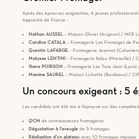
Après des épreuves exigeantes, 6 jeunes professionnels 
Apprentis de France :
Nathan AUSSEL
– Maison Olivier (Avignon) / MFR L
Candice CATALA
– Fromagerie Les Fromages de Paul
Quentin LAFARGE
– Fromagerie Jeannot (Colomiers
Matysse LENTINI
– Fromagerie Kalou (Marseille) /
Iliana POIRSON
– Fromagerie Les Trois Jean (Lyon)
Maxime SAUREL
– Maison Lichette (Bordeaux) / CI
Un concours exigeant : 5 é
Les candidats ont été mis à l’épreuve sur des compétenc
QCM
de connaissances fromagères
Dégustation à l’aveugle
de 5 fromages
Réalisation d’un plateau
avec 10 fromages imposés