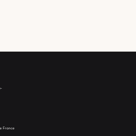
-
e France