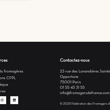
rces
Contactez-nous
tés fromagères
23 rue des Lavandières Sainte
Opportune
ons CFPL
75001 Paris
hèque
01 55 43 31 55
ires
info@fromagersdefrance.com
© 2025 Fédération des Fromagers d