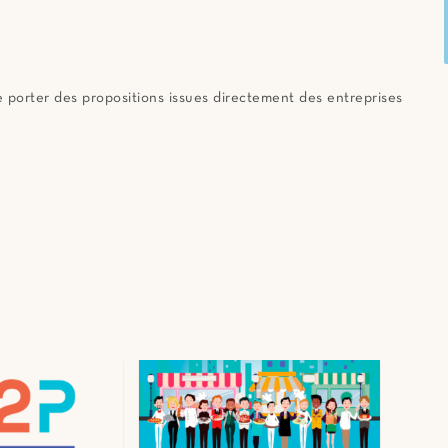
 porter des propositions issues directement des entreprises