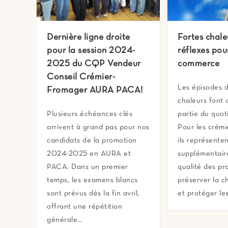
Dernière ligne droite
Fortes chaleu
pour la session 2024-
réflexes pou
2025 du CQP Vendeur
commerce
Conseil Crémier-
Les épisodes d
Fromager AURA PACA!
chaleurs font 
Plusieurs échéances clés
partie du quoti
arrivent à grand pas pour nos
Pour les crémi
candidats de la promotion
ils représente
2024-2025 en AURA et
supplémentaire
PACA. Dans un premier
qualité des pro
temps, les examens blancs
préserver la c
sont prévus dès la fin avril,
et protéger le
offrant une répétition
générale…