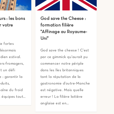
rs : les bons
God save the Cheese :
r votre
formation filière
"Affinage au Royaume-
Uni"
e fortes
désormais
God save the cheese ! C’est
dien estival.
par ce gimmick qu’aurait pu
ers-fromagers,
commencer notre périple
nt un défi
dans les îles britanniques
 : garantir la
tant la réputation de la
duits,
gastronomie d’outre-Manche
haîne du froid
est négative. Mais quelle
s équipes tout…
erreur ! La filière laitière
anglaise est en…