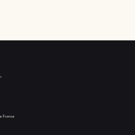
-
e France