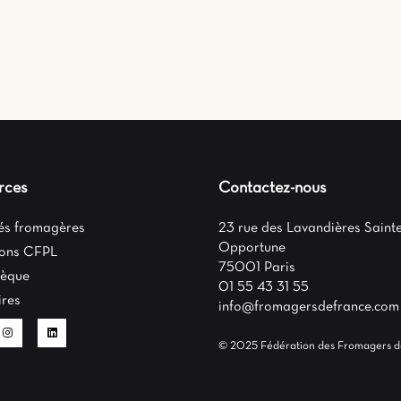
rces
Contactez-nous
tés fromagères
23 rue des Lavandières Sainte
Opportune
ons CFPL
75001 Paris
hèque
01 55 43 31 55
ires
info@fromagersdefrance.com
© 2025 Fédération des Fromagers d