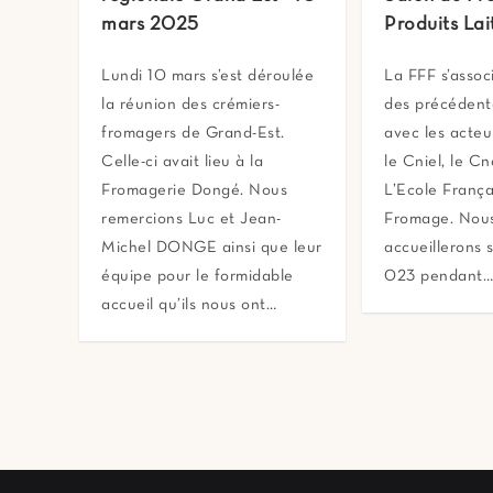
mars 2025
Produits Lai
Lundi 10 mars s’est déroulée
La FFF s’assoc
la réunion des crémiers-
des précédent
fromagers de Grand-Est.
avec les acteur
Celle-ci avait lieu à la
le Cniel, le Cn
Fromagerie Dongé. Nous
L’Ecole França
remercions Luc et Jean-
Fromage. Nou
Michel DONGE ainsi que leur
accueillerons 
équipe pour le formidable
023 pendant
accueil qu’ils nous ont…