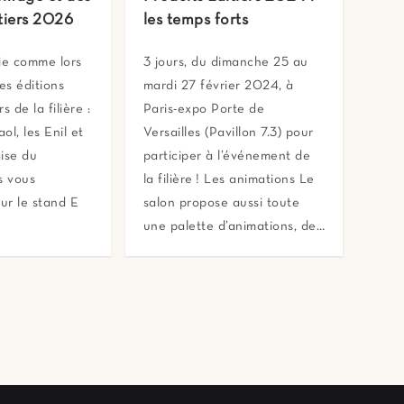
tiers 2026
les temps forts
ie comme lors
3 jours, du dimanche 25 au
es éditions
mardi 27 février 2024, à
s de la filière :
Paris-expo Porte de
aol, les Enil et
Versailles (Pavillon 7.3) pour
ise du
participer à l’événement de
s vous
la filière ! Les animations Le
sur le stand E
salon propose aussi toute
…
une palette d’animations, de…