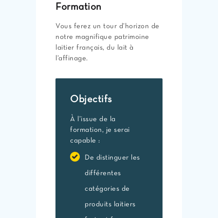
Formation
Vous ferez un tour d’horizon de
notre magnifique patrimoine
laitier français, du lait à
l’affinage.
Objectifs
À l’issue de la
formation, je serai
capable :
De distinguer les
différentes
catégories de
produits laitiers