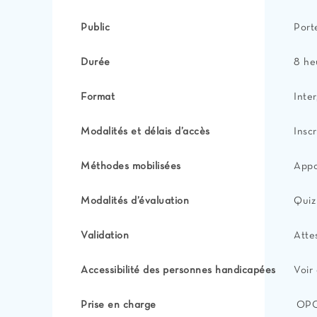
Public
Port
Durée
8 he
Format
Inter
Modalités et délais d’accès
Insc
Méthodes mobilisées
Appo
Modalités d’évaluation
Quiz
Validation
Atte
Accessibilité des personnes handicapées
Voir
Prise en charge
OPCO