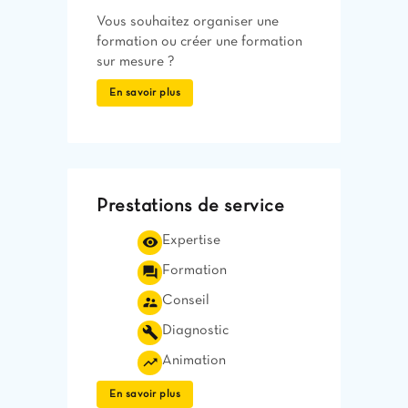
Vous souhaitez organiser une
formation ou créer une formation
sur mesure ?
En savoir plus
Prestations de service
visibility
Expertise
question_answer
Formation
supervisor_account
Conseil
build
Diagnostic
trending_up
Animation
En savoir plus