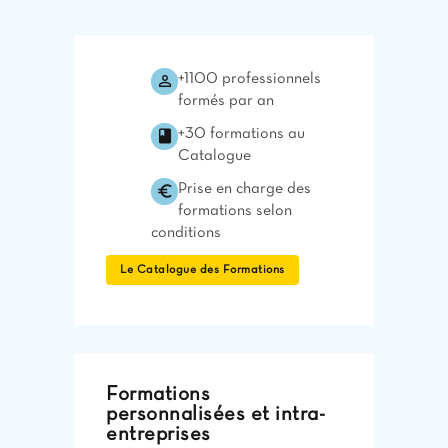
perm_identity
+1100 professionnels
formés par an
class
+30 formations au
Catalogue
euro_symbol
Prise en charge des
formations selon
conditions
Le Catalogue des Formations
Formations
personnalisées et intra-
entreprises