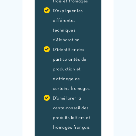
frais et fromages
D’expliquer les
différentes
techniques
d’élaboration
D’identifier des
particularités de
production et
d’affinage de
certains fromages
D’améliorer la
vente-conseil des
produits laitiers et
fromages français