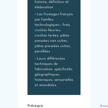
histoire, définition et
élaboration
• Les fromages français
par familles
technologiques : frais,
croûtes fleuries,
croûtes lavées, pâtes
pressées non cuites,
pâtes pressées cuites,
persillées
• Leurs différentes
techniques de
fabrication, spécificités
géographiques,
historiques, sensorielles
et anecdotes
Prérequis
Auc