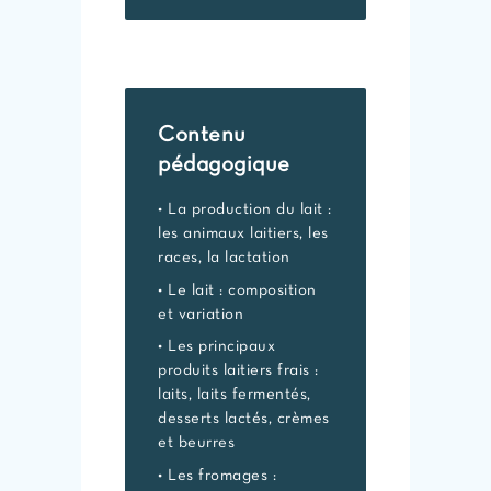
Contenu
pédagogique
• La production du lait :
les animaux laitiers, les
races, la lactation
• Le lait : composition
et variation
• Les principaux
produits laitiers frais :
laits, laits fermentés,
desserts lactés, crèmes
et beurres
• Les fromages :