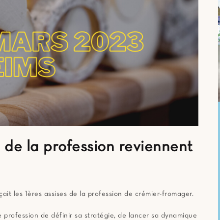
s de la profession reviennent
çait les 1ères assises de la profession de crémier-fromager.
 profession de définir sa stratégie, de lancer sa dynamique