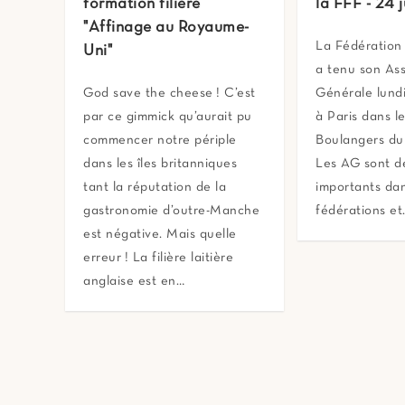
formation filière
la FFF - 24 
"Affinage au Royaume-
La Fédération
Uni"
a tenu son As
God save the cheese ! C’est
Générale lund
par ce gimmick qu’aurait pu
à Paris dans l
commencer notre périple
Boulangers du
dans les îles britanniques
Les AG sont 
tant la réputation de la
importants dan
gastronomie d’outre-Manche
fédérations et
est négative. Mais quelle
erreur ! La filière laitière
anglaise est en…