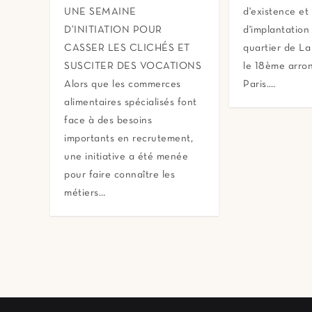
UNE SEMAINE
d'existence et
D’INITIATION POUR
d'implantation
CASSER LES CLICHÉS ET
quartier de L
SUSCITER DES VOCATIONS
le 18ème arro
Alors que les commerces
Paris.…
alimentaires spécialisés font
face à des besoins
importants en recrutement,
une initiative a été menée
pour faire connaître les
métiers…