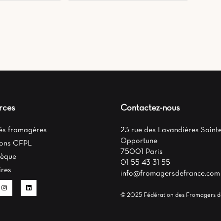
rces
Contactez-nous
tés fromagères
23 rue des Lavandières Sainte
Opportune
ons CFPL
75001 Paris
hèque
01 55 43 31 55
ires
info@fromagersdefrance.com
© 2025 Fédération des Fromagers d