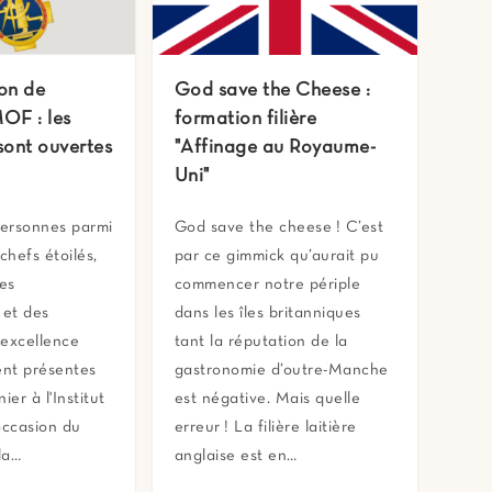
on de
God save the Cheese :
OF : les
formation filière
 sont ouvertes
"Affinage au Royaume-
Uni"
ersonnes parmi
God save the cheese ! C’est
chefs étoilés,
par ce gimmick qu’aurait pu
des
commencer notre périple
 et des
dans les îles britanniques
'excellence
tant la réputation de la
ent présentes
gastronomie d’outre-Manche
ier à l'Institut
est négative. Mais quelle
occasion du
erreur ! La filière laitière
la…
anglaise est en…