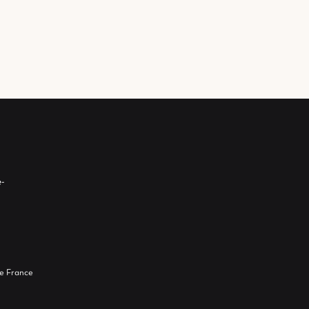
-
e France