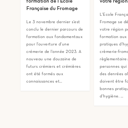
formation de l’École
votre région
Française du Fromage
L’Ecole França
Le 3 novembre dernier s’est
Fromage se dé
conclu le dernier parcours de
votre région p
formation aux fondamentaux
formation aux
pour l’ouverture d’une
pratiques d’hy
crémerie de l’année 2023. A
crèmerie-from
nouveau une douzaine de
règlementaire 
futurs crémiers et crémières
personnes qui
ont été formés aux
des denrées al
connaissances et…
doivent être 
bonnes pratiq
d’hygiène. …