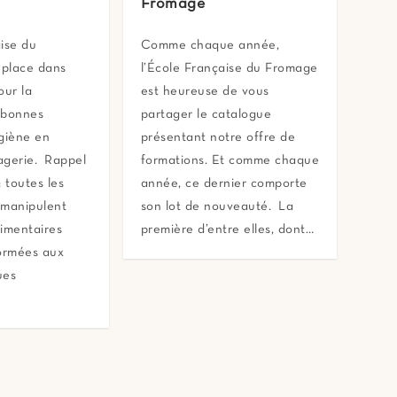
Fromage
ise du
Comme chaque année,
place dans
l’École Française du Fromage
our la
est heureuse de vous
 bonnes
partager le catalogue
giène en
présentant notre offre de
agerie. Rappel
formations. Et comme chaque
: toutes les
année, ce dernier comporte
 manipulent
son lot de nouveauté. La
imentaires
première d’entre elles, dont…
formées aux
ues