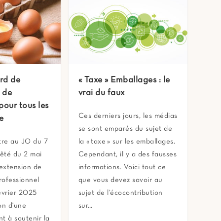
rd de
« Taxe » Emballages : le
 de
vrai du faux
pour tous les
Ces derniers jours, les médias
e
se sont emparés du sujet de
tre au JO du 7
la « taxe » sur les emballages.
rêté du 2 mai
Cependant, il y a des fausses
extension de
informations. Voici tout ce
professionnel
que vous devez savoir au
évrier 2025
sujet de l’écocontribution
on d'une
sur…
nt à soutenir la