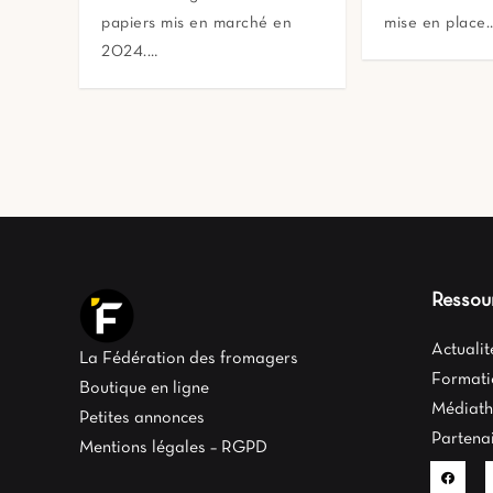
papiers mis en marché en
mise en place
2024.…
Ressou
Actuali
La Fédération des fromagers
Formati
Boutique en ligne
Médiat
Petites annonces
Partena
Mentions légales – RGPD