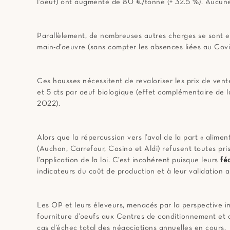
l’oeuf) ont augmenté de 80 €/tonne (+ 32.5 %). Aucune 
Parallèlement, de nombreuses autres charges se sont en
main-d’oeuvre (sans compter les absences liées au Covi
Ces hausses nécessitent de revaloriser les prix de vente
et 5 cts par oeuf biologique (effet complémentaire de 
2022).
Alors que la répercussion vers l’aval de la part « alimen
(Auchan, Carrefour, Casino et Aldi) refusent toutes pr
l’application de la loi. C’est incohérent puisque leurs
fé
indicateurs du coût de production et à leur validation a
Les OP et leurs éleveurs, menacés par la perspective 
fourniture d’oeufs aux Centres de conditionnement et a
cas d’échec total des négociations annuelles en cours.