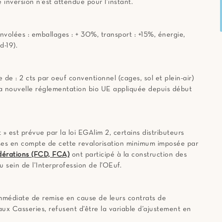
inversion n’est attendue pour l’instant.
volées : emballages : + 30%, transport : +15%, énergie,
d-19).
 de : 2 cts par oeuf conventionnel (cages, sol et plein-air)
la nouvelle réglementation bio UE appliquée depuis début
t » est prévue par la loi EGAlim 2, certains distributeurs
ises en compte de cette revalorisation minimum imposée par
dérations (FCD, FCA)
ont participé à la construction des
u sein de l’Interprofession de l’OEuf.
immédiate de remise en cause de leurs contrats de
ux Casseries, refusent d’être la variable d’ajustement en