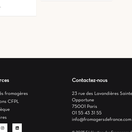
…
rces
Contactez-nous
tés fromagères
23 rue des Lavandières Sainte
Opportune
ons CFPL
75001 Paris
hèque
01 55 43 31 55
ires
info@fromagersdefrance.com