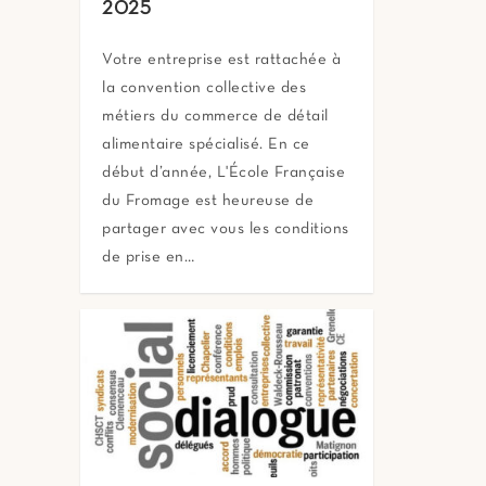
2025
Votre entreprise est rattachée à
la convention collective des
métiers du commerce de détail
alimentaire spécialisé. En ce
début d’année, L'École Française
du Fromage est heureuse de
partager avec vous les conditions
de prise en…